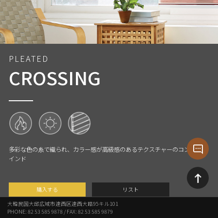
CROSSING
多彩な色の糸で織られ、カラー感が高級感のあるテクスチャーのコンビブラ
インド
購入する
リスト
大韓民国大邱広域市達西区達西大路95キル101
PHONE: 82 53 585 9878 / FAX: 82 53 585 9879