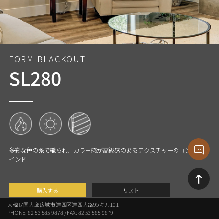
SL280
多彩な色の糸で織られ、カラー感が高級感のあるテクスチャーのコンビブラ
インド
購入する
リスト
大韓民国大邱広域市達西区達西大路95キル101
PHONE: 82 53 585 9878 / FAX: 82 53 585 9879