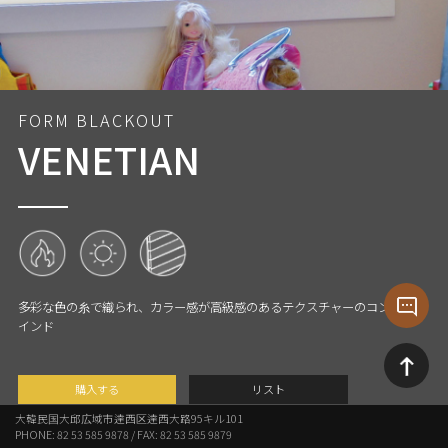
VENETIAN
多彩な色の糸で織られ、カラー感が高級感のあるテクスチャーのコンビブラ
インド
購入する
リスト
大韓民国大邱広域市達西区達西大路95キル101
PHONE: 82 53 585 9878 / FAX: 82 53 585 9879